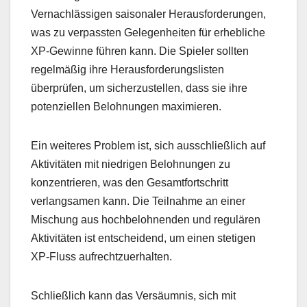
Vernachlässigen saisonaler Herausforderungen,
was zu verpassten Gelegenheiten für erhebliche
XP-Gewinne führen kann. Die Spieler sollten
regelmäßig ihre Herausforderungslisten
überprüfen, um sicherzustellen, dass sie ihre
potenziellen Belohnungen maximieren.
Ein weiteres Problem ist, sich ausschließlich auf
Aktivitäten mit niedrigen Belohnungen zu
konzentrieren, was den Gesamtfortschritt
verlangsamen kann. Die Teilnahme an einer
Mischung aus hochbelohnenden und regulären
Aktivitäten ist entscheidend, um einen stetigen
XP-Fluss aufrechtzuerhalten.
Schließlich kann das Versäumnis, sich mit