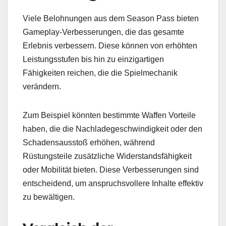
Viele Belohnungen aus dem Season Pass bieten
Gameplay-Verbesserungen, die das gesamte
Erlebnis verbessern. Diese können von erhöhten
Leistungsstufen bis hin zu einzigartigen
Fähigkeiten reichen, die die Spielmechanik
verändern.
Zum Beispiel könnten bestimmte Waffen Vorteile
haben, die die Nachladegeschwindigkeit oder den
Schadensausstoß erhöhen, während
Rüstungsteile zusätzliche Widerstandsfähigkeit
oder Mobilität bieten. Diese Verbesserungen sind
entscheidend, um anspruchsvollere Inhalte effektiv
zu bewältigen.