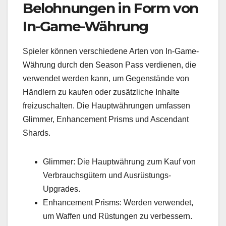
Belohnungen in Form von
In-Game-Währung
Spieler können verschiedene Arten von In-Game-
Währung durch den Season Pass verdienen, die
verwendet werden kann, um Gegenstände von
Händlern zu kaufen oder zusätzliche Inhalte
freizuschalten. Die Hauptwährungen umfassen
Glimmer, Enhancement Prisms und Ascendant
Shards.
Glimmer: Die Hauptwährung zum Kauf von
Verbrauchsgütern und Ausrüstungs-
Upgrades.
Enhancement Prisms: Werden verwendet,
um Waffen und Rüstungen zu verbessern.