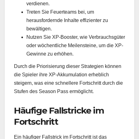
verdienen.
Treten Sie Feuerteams bei, um
herausfordernde Inhalte effizienter zu
bewältigen.
Nutzen Sie XP-Booster, wie Verbrauchsgüter
oder wöchentliche Meilensteine, um die XP-
Gewinne zu erhöhen.
Durch die Priorisierung dieser Strategien können
die Spieler ihre XP-Akkumulation erheblich
steigern, was eine schnellere Fortschritt durch die
Stufen des Season Pass ermöglicht.
Häufige Fallstricke im
Fortschritt
Ein häufiger Fallstrick im Fortschritt ist das