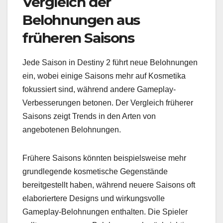
Vergleich der
Belohnungen aus
früheren Saisons
Jede Saison in Destiny 2 führt neue Belohnungen
ein, wobei einige Saisons mehr auf Kosmetika
fokussiert sind, während andere Gameplay-
Verbesserungen betonen. Der Vergleich früherer
Saisons zeigt Trends in den Arten von
angebotenen Belohnungen.
Frühere Saisons könnten beispielsweise mehr
grundlegende kosmetische Gegenstände
bereitgestellt haben, während neuere Saisons oft
elaboriertere Designs und wirkungsvolle
Gameplay-Belohnungen enthalten. Die Spieler