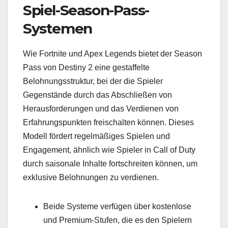
Spiel-Season-Pass-
Systemen
Wie Fortnite und Apex Legends bietet der Season
Pass von Destiny 2 eine gestaffelte
Belohnungsstruktur, bei der die Spieler
Gegenstände durch das Abschließen von
Herausforderungen und das Verdienen von
Erfahrungspunkten freischalten können. Dieses
Modell fördert regelmäßiges Spielen und
Engagement, ähnlich wie Spieler in Call of Duty
durch saisonale Inhalte fortschreiten können, um
exklusive Belohnungen zu verdienen.
Beide Systeme verfügen über kostenlose
und Premium-Stufen, die es den Spielern