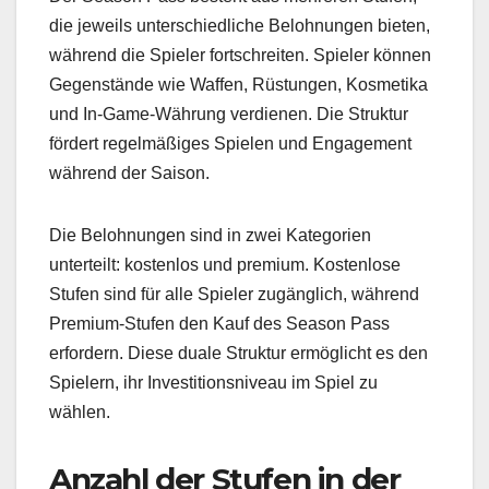
die jeweils unterschiedliche Belohnungen bieten,
während die Spieler fortschreiten. Spieler können
Gegenstände wie Waffen, Rüstungen, Kosmetika
und In-Game-Währung verdienen. Die Struktur
fördert regelmäßiges Spielen und Engagement
während der Saison.
Die Belohnungen sind in zwei Kategorien
unterteilt: kostenlos und premium. Kostenlose
Stufen sind für alle Spieler zugänglich, während
Premium-Stufen den Kauf des Season Pass
erfordern. Diese duale Struktur ermöglicht es den
Spielern, ihr Investitionsniveau im Spiel zu
wählen.
Anzahl der Stufen in der