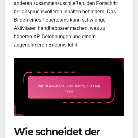
anderen zusammenzuschließen, den Fortschritt
bei anspruchsvolleren Inhalten behindern. Das
Bilden eines Feuerteams kann schwierige
Aktivitäten handhabbarer machen, was zu
höheren XP-Belohnungen und einem
angenehmeren Erlebnis führt.
Wie schneidet der