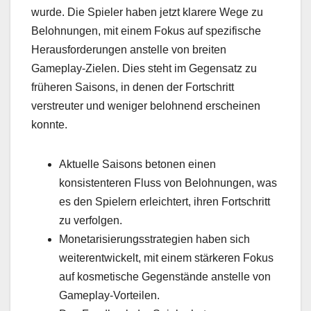
wurde. Die Spieler haben jetzt klarere Wege zu
Belohnungen, mit einem Fokus auf spezifische
Herausforderungen anstelle von breiten
Gameplay-Zielen. Dies steht im Gegensatz zu
früheren Saisons, in denen der Fortschritt
verstreuter und weniger belohnend erscheinen
konnte.
Aktuelle Saisons betonen einen
konsistenteren Fluss von Belohnungen, was
es den Spielern erleichtert, ihren Fortschritt
zu verfolgen.
Monetarisierungsstrategien haben sich
weiterentwickelt, mit einem stärkeren Fokus
auf kosmetische Gegenstände anstelle von
Gameplay-Vorteilen.