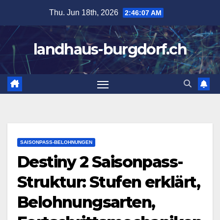
Skip
Thu. Jun 18th, 2026
2:46:08 AM
to
content
landhaus-burgdorf.ch
SAISONPASS-BELOHNUNGEN
Destiny 2 Saisonpass-
Struktur: Stufen erklärt,
Belohnungsarten,