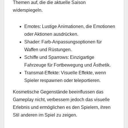
Themen auf, die die aktuelle Saison
widerspiegeln.
Emotes: Lustige Animationen, die Emotionen
oder Aktionen ausdrücken.
Shader: Farb-Anpassungsoptionen für
Waffen und Rüstungen.
Schiffe und Sparrows: Einzigartige
Fahrzeuge für Fortbewegung und Ästhetik.
Transmat-Effekte: Visuelle Effekte, wenn
Spieler respawnen oder teleportieren.
Kosmetische Gegenstände beeinflussen das
Gameplay nicht, verbessern jedoch das visuelle
Erlebnis und ermöglichen es den Spielern, ihren
Stil anderen im Spiel zu zeigen.