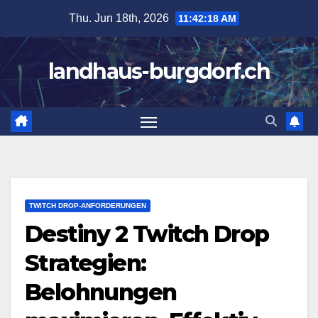
Skip
Thu. Jun 18th, 2026
11:42:19 AM
to
content
landhaus-burgdorf.ch
TWITCH DROP-ANFORDERUNGEN
Destiny 2 Twitch Drop
Strategien:
Belohnungen